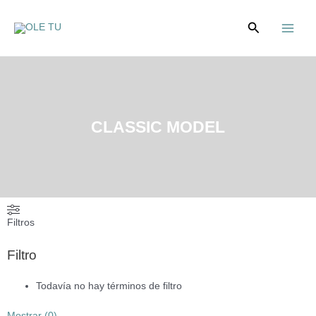
Ir
Main
al
Buscar
Menu
contenido
CLASSIC MODEL
Filtros
Filtro
Todavía no hay términos de filtro
Mostrar
(
0
)