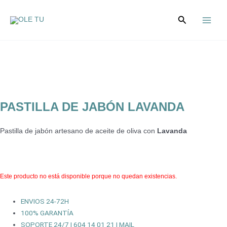
Ir
Main
al
Buscar
Menu
contenido
PASTILLA DE JABÓN LAVANDA
Pastilla de jabón artesano de aceite de oliva con
Lavanda
Este producto no está disponible porque no quedan existencias.
ENVIOS 24-72H
100% GARANTÍA
SOPORTE 24/7 | 604 14 01 21 | MAIL