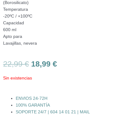
(Borosilicato)
Temperatura
-20ºC / +100ºC
Capacidad
600 ml
Apto para
Lavajillas, nevera
El
El
22,99
€
18,99
€
precio
precio
original
actual
Sin existencias
era:
es:
22,99 €.
18,99 €.
ENVIOS 24-72H
100% GARANTÍA
SOPORTE 24/7 | 604 14 01 21 | MAIL