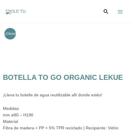
Ir
Main
al
Buscar
Menu
contenido
¡Oferta!
BOTELLA TO GO ORGANIC LEKUE
¡Lleva tu botella de agua reutilizable allí donde estés!
Medidas
mm ø80 – H190
Material
Fibra de madera + PP + 5% TPR reciclado | Recipiente: Vidrio