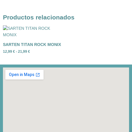
Productos relacionados
Rango
de
precios:
desde
SARTEN TITAN ROCK MONIX
12,99 €
hasta
12,99
€
-
21,99
€
21,99 €