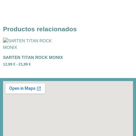
Productos relacionados
Rango
de
precios:
desde
SARTEN TITAN ROCK MONIX
12,99 €
hasta
12,99
€
-
21,99
€
21,99 €