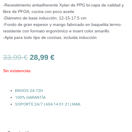
-Revestimiento antiadherente Xylan de PPG bi-capa de calidad y
libre de PFOA; cocina con poco aceite
-Diámetro de base inducción: 12-15-17.5 cm
-Fondo de gran espesor y mango fabricado en baquelita termo-
resistente con formato ergonómico e insert color amarillo
-Apta para todo tipo de cocinas, incluida inducción
El
El
33,99
€
28,99
€
precio
precio
original
actual
Sin existencias
era:
es:
33,99 €.
28,99 €.
ENVIOS 24-72H
100% GARANTÍA
SOPORTE 24/7 | 604 14 01 21 | MAIL